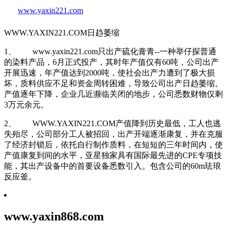
www.yaxin221.com
WWW.YAXIN221.COM日趋萎缩
1、 www.yaxin221.com只出产硫化膏青--一种举仔探普通
的染料产品，6月正式投产，其时年产值仅有60吨，公司出产
开展迅速，年产值达到2000吨，使社会出产力遭到了极大损
坏，质料供应不足和资金周转困难，导致公司出产日趋萎缩。
产值逐年下降，企业几近濒临关闭的地步，公司悉数财物仅剩
3万元余元。
2、 WWW.YAXIN221.COM产值降到历史最低，工人也逃
失殆尽，公司部分工人被招回，出产开端逐渐康复，并在克服
了经济封锁后，依托自行制作质料，在短短的三年时间内，使
产值康复到间的水平，亚星独家具有国际最先进的CPE专项技
能，其出产设备中的首要设备悉数引入。包含公司的60m珐琅
反应釜。
www.yaxin868.com