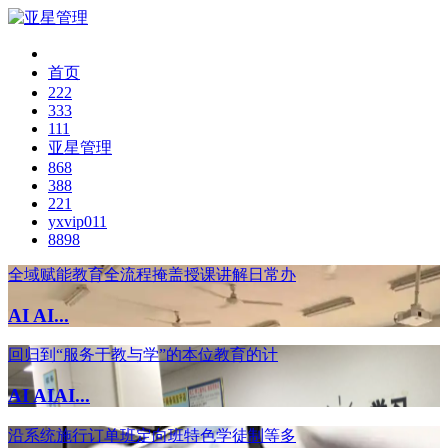
首页
222
333
111
亚星管理
868
388
221
yxvip011
8898
全域赋能教育全流程掩盖授课讲解日常办
AI AI...
回归到“服务于教与学”的本位教育的计
AI AIAI...
沿系统施行订单班定向班特色学徒制等多