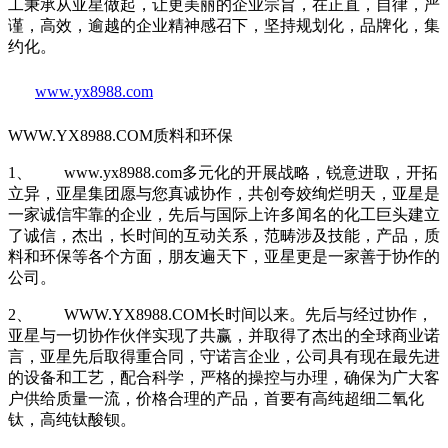
工秉承从亚星做起，让更美丽的企业宗旨，在正直，自律，严
谨，高效，逾越的企业精神感召下，坚持规划化，品牌化，集
约化。
www.yx8988.com
WWW.YX8988.COM质料和环保
1、 www.yx8988.com多元化的开展战略，锐意进取，开拓
立异，亚星集团愿与您真诚协作，共创夸姣绚烂明天，亚星是
一家诚信牢靠的企业，先后与国际上许多闻名的化工巨头建立
了诚信，杰出，长时间的互动关系，范畴涉及技能，产品，质
料和环保等各个方面，朋友遍天下，亚星更是一家善于协作的
公司。
2、 WWW.YX8988.COM长时间以来。先后与经过协作，
亚星与一切协作伙伴实现了共赢，并取得了杰出的全球商业诺
言，亚星先后取得重合同，守诺言企业，公司具有现在最先进
的设备和工艺，配合科学，严格的操控与办理，确保为广大客
户供给质量一流，价格合理的产品，首要有高纯超细二氧化
钛，高纯钛酸钡。