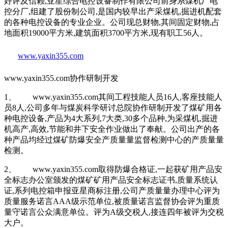
好评及信赖,亚星综合电控设备制作有限公司前身系煤机厂电
控分厂,组建了股份制公司,是国内较早出产采煤机,掘进机配套
的各种电控设备的专业企业。公司现总财物,其间固定财物,占
地面积19000平方米,建筑面积3700平方米,现有职工56人。
www.yaxin355.com
www.yaxin355.com协作研制开发
1、 www.yaxin355.com其间工程技能人员16人,客座技能人
员8人,公司多年与煤炭科学研讨总院协作研制开发了煤矿用各
种电控设备,产品为4大系列,7大类,30多个品种,为采煤机,掘进
机高产,高效,节能和井下安全作业做出了奉献。公司出产的各
种产品均经过煤矿防爆安全产质量量监督检测中心的产质量量
检测。
2、 www.yaxin355.com取得防爆合格证,一起获矿用产品安
全标志办公室颁发的煤矿矿用产品安全标志证书,质量系统认
证,系列电控箱申报亚星商标注册,公司产质量量办理中心评为
质量服务诺言AAA级示范单位,被质量诺言监督协会评为重质
量守诺言公众满意单位。评为A级交税人,接连四年被评为交税
大户。