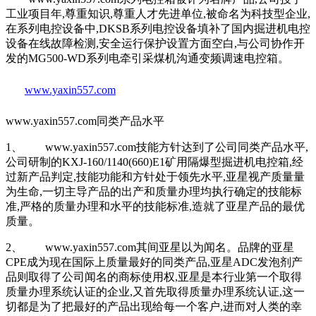
工业项目年,尊重知识,尊重人才先进单位,被命名为科技型企业,
在系列电控设备中,DKSB系列电控设备填补了国内掘进机电控
设备在线故障检测,安全运行保护设置方面空白,与公司协作开
发的MG500-WD系列电牵引采煤机沟通变频调速电控箱。
www.yaxin557.com
www.yaxin557.com同类产品水平
1、 www.yaxin557.com技能方针达到了公司同类产品水平,
公司研制的KXJ-160/1140(660)E1矿用隔爆型掘进机电控箱,经
过新产品判定,技能功能和方针处于领先水平,亚星视产质量量
为生命,一切主导产品的出产和质量办理均执行确定的技能标
准,严格的质量办理和水平的技能标准,造就了亚星产品的最优
质量。
2、 www.yaxin557.com其间亚星以为闻名。品牌的亚星
CPE成为现在国际上质量最好的同类产品,亚星ADC发泡剂产
品则取得了公司闻名的商标使用权,亚星是本行业第一个取得
质量办理系统认证的企业,又首先取得质量办理系统认证,这一
切都是为了把最好的产品出现给每一个客户,进而对人类的幸